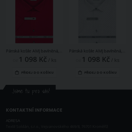
Pánská košile AMJ bavlněná, červená puntíkovaná VKBR1280, krátký rukáv, (regular + slim fit)
Pánská košile AMJ bavlněná, světle šedá puntíkovaná VKBR1281, krátký rukáv, (regular + slim fit)
1 098 Kč
1 098 Kč
/ ks
/ ks
Od
Od
PŘIDEJ DO KOŠÍKU
PŘIDEJ DO KOŠÍKU
Jsme tu pro vás!
KONTAKTNÍ INFORMACE
ADRESA
Textil Soldán, s.r.o., Vejvanovského 469/8, 76701 Kroměříž