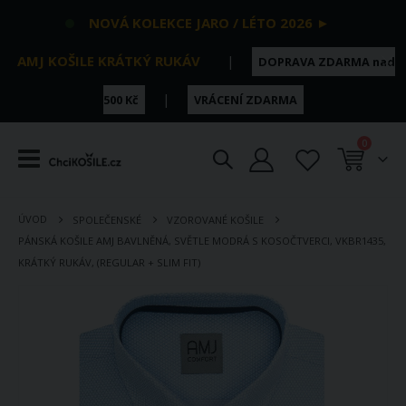
NOVÁ KOLEKCE JARO / LÉTO 2026 ►
AMJ KOŠILE KRÁTKÝ RUKÁV
|
DOPRAVA ZDARMA nad
|
500 Kč
VRÁCENÍ ZDARMA
položky
0
Košík
ÚVOD
SPOLEČENSKÉ
VZOROVANÉ KOŠILE
PÁNSKÁ KOŠILE AMJ BAVLNĚNÁ, SVĚTLE MODRÁ S KOSOČTVERCI, VKBR1435,
KRÁTKÝ RUKÁV, (REGULAR + SLIM FIT)
Přeskočit
na
konec
galerie
s
obrázky