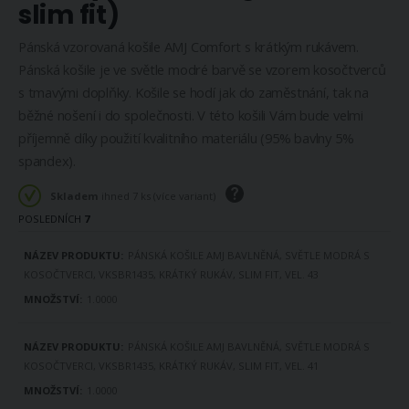
slim fit)
Pánská vzorovaná košile AMJ Comfort s krátkým rukávem.
Pánská košile je ve světle modré barvě se vzorem kosočtverců
s tmavými doplňky. Košile se hodí jak do zaměstnání, tak na
běžné nošení i do společnosti. V této košili Vám bude velmi
příjemně díky použití kvalitního materiálu (95% bavlny 5%
spandex).
Skladem
ihned 7 ks (více variant)
POSLEDNÍCH
7
DOSTUPNOST
PÁNSKÁ KOŠILE AMJ BAVLNĚNÁ, SVĚTLE MODRÁ S
PRODUKTU
KOSOČTVERCI, VKSBR1435, KRÁTKÝ RUKÁV, SLIM FIT, VEL. 43
1.0000
PÁNSKÁ KOŠILE AMJ BAVLNĚNÁ, SVĚTLE MODRÁ S
KOSOČTVERCI, VKSBR1435, KRÁTKÝ RUKÁV, SLIM FIT, VEL. 41
1.0000