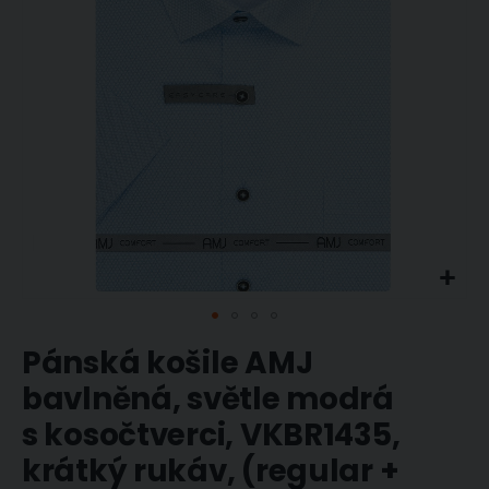
Přeskočit
Pánská košile AMJ
na
začátek
bavlněná, světle modrá
galerie
s kosočtverci, VKBR1435,
s
obrázky
krátký rukáv, (regular +