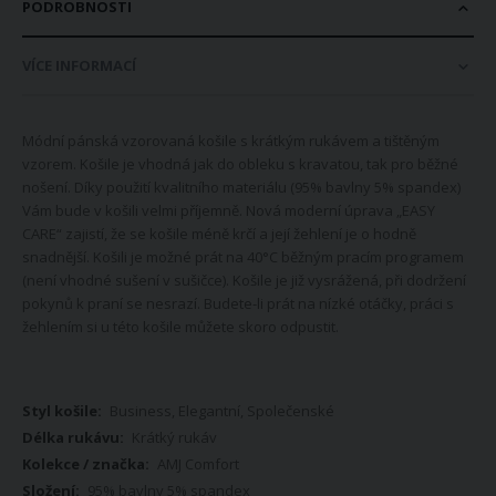
PODROBNOSTI
VÍCE INFORMACÍ
Módní pánská vzorovaná košile s krátkým rukávem a tištěným
vzorem. Košile je vhodná jak do obleku s kravatou, tak pro běžné
nošení. Díky použití kvalitního materiálu (95% bavlny 5% spandex)
Vám bude v košili velmi příjemně. Nová moderní úprava „EASY
CARE“ zajistí, že se košile méně krčí a její žehlení je o hodně
snadnější. Košili je možné prát na 40°C běžným pracím programem
(není vhodné sušení v sušičce). Košile je již vysrážená, při dodržení
pokynů k praní se nesrazí. Budete-li prát na nízké otáčky, práci s
žehlením si u této košile můžete skoro odpustit.
Více
Business, Elegantní, Společenské
informací
Krátký rukáv
AMJ Comfort
95% bavlny 5% spandex