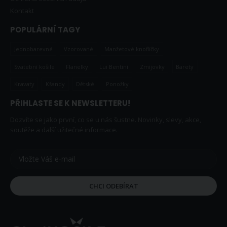
Kontakt
POPULÁRNÍ TAGY
Jednobarevné
Vzorované
Manžetové knoflíčky
Svatební košile
Flanelky
Lui Bentini
Zmijovky
Barety
Kravaty
Kšandy
Dětské
Ponožky
PŘIHLASTE SE K NEWSLETTERU!
Dozvíte se jako první, co se u nás šustne. Novinky, slevy, akce,
soutěže a další užitečné informace.
CHCI ODEBÍRAT