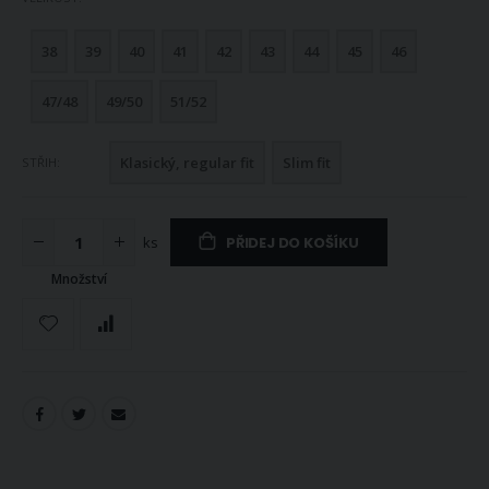
38
39
40
41
42
43
44
45
46
47/48
49/50
51/52
Klasický, regular fit
Slim fit
STŘIH
ks
PŘIDEJ DO KOŠÍKU
Množství