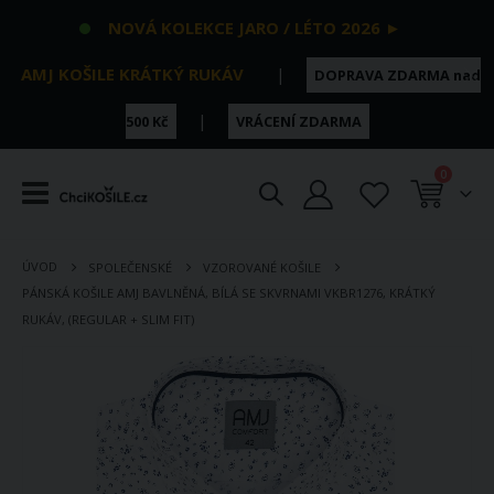
NOVÁ KOLEKCE JARO / LÉTO 2026 ►
AMJ KOŠILE KRÁTKÝ RUKÁV
|
DOPRAVA ZDARMA nad
|
500 Kč
VRÁCENÍ ZDARMA
položky
0
Košík
ÚVOD
SPOLEČENSKÉ
VZOROVANÉ KOŠILE
PÁNSKÁ KOŠILE AMJ BAVLNĚNÁ, BÍLÁ SE SKVRNAMI VKBR1276, KRÁTKÝ
RUKÁV, (REGULAR + SLIM FIT)
Přeskočit
na
konec
galerie
s
obrázky