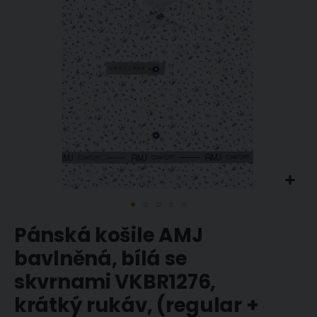
Přeskočit
Pánská košile AMJ
na
začátek
bavlněná, bílá se
galerie
skvrnami VKBR1276,
s
obrázky
krátký rukáv, (regular +