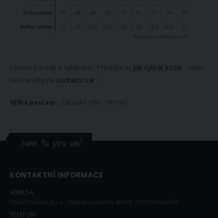
Chcete poradit s výběrem? Přečtěte si
Jak vybrat košili
, nebo
nás neváhejte
kontaktovat
!
Základní (166 - 189 cm)
Jsme tu pro vás!
KONTAKTNÍ INFORMACE
ADRESA
Textil Soldán, s.r.o., Vejvanovského 469/8, 76701 Kroměříž
TELEFON