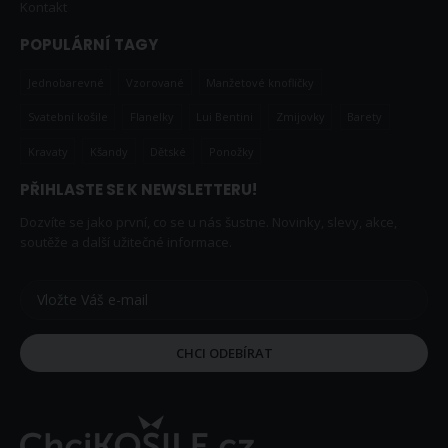
Kontakt
POPULÁRNÍ TAGY
Jednobarevné
Vzorované
Manžetové knoflíčky
Svatební košile
Flanelky
Lui Bentini
Zmijovky
Barety
Kravaty
Kšandy
Dětské
Ponožky
PŘIHLASTE SE K NEWSLETTERU!
Dozvíte se jako první, co se u nás šustne. Novinky, slevy, akce,
soutěže a další užitečné informace.
CHCI ODEBÍRAT