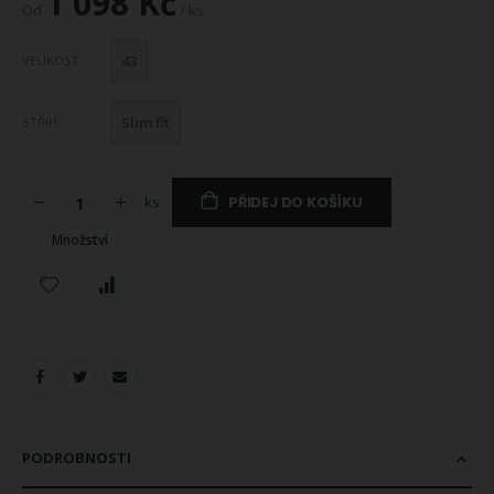
1 098 Kč
Od
/ ks
43
VELIKOST
Slim fit
STŘIH
ks
PŘIDEJ DO KOŠÍKU
Množství
PODROBNOSTI