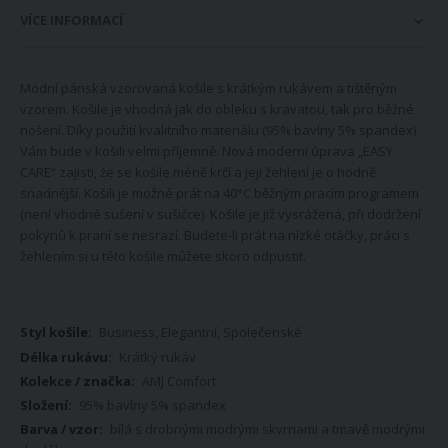
VÍCE INFORMACÍ
Módní pánská vzorovaná košile s krátkým rukávem a tištěným
vzorem. Košile je vhodná jak do obleku s kravatou, tak pro běžné
nošení. Díky použití kvalitního materiálu (95% bavlny 5% spandex)
Vám bude v košili velmi příjemně. Nová moderní úprava „EASY
CARE“ zajistí, že se košile méně krčí a její žehlení je o hodně
snadnější. Košili je možné prát na 40°C běžným pracím programem
(není vhodné sušení v sušičce). Košile je již vysrážená, při dodržení
pokynů k praní se nesrazí. Budete-li prát na nízké otáčky, práci s
žehlením si u této košile můžete skoro odpustit.
Více
Business, Elegantní, Společenské
informací
Krátký rukáv
AMJ Comfort
95% bavlny 5% spandex
bílá s drobnými modrými skvrnami a tmavě modrými