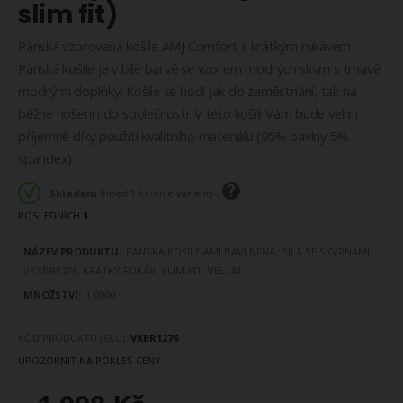
slim fit)
Pánská vzorovaná košile AMJ Comfort s krátkým rukávem.
Pánská košile je v bílé barvě se vzorem modrých skvrn s tmavě
modrými doplňky. Košile se hodí jak do zaměstnání, tak na
běžné nošení i do společnosti. V této košili Vám bude velmi
příjemně díky použití kvalitního materiálu (95% bavlny 5%
spandex).
Skladem
ihned 1 ks (více variant)
POSLEDNÍCH
1
DOSTUPNOST
PÁNSKÁ KOŠILE AMJ BAVLNĚNÁ, BÍLÁ SE SKVRNAMI
PRODUKTU
VKSBR1276, KRÁTKÝ RUKÁV, SLIM-FIT, VEL. 43
1.0000
KÓD PRODUKTU (SKU)
VKBR1276
UPOZORNIT NA POKLES CENY