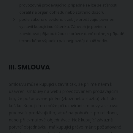
provozovně prodávajícího, případně se lze se stížností
obrátit na orgán dohledu nebo státního dozoru,
podle zákona o evidenci tržeb je prodávající povinen
vystavit kupujícímu účtenku. Zároveň je povinen
zaevidovat přijatou tržbu u správce daně online; v případě
technického výpadku pak nejpozději do 48 hodin.
III. SMLOUVA
Smlouvu může kupující uzavřít tak, že přijme návrh k
uzavření smlouvy na webu provozovaném prodávajícím
tím, že požadované plnění (zboží nebo službu) vloží do
košíku. Kupujícímu může při uzavírání smlouvy asistovat
pracovník prodávajícího, ať už na pobočce, po telefonu,
nebo při e-mailové objednávce. Než kupující závazně
potvrdí objednávku, má kupující právo měnit požadované