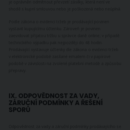
je oprávněn odmítnout převzetí zásilky, která není ve
shodě s kupní smlouvou nebo je poškozená nebo neúplná.
Podle zákona o evidenci tržeb je prodávající povinen
vystavit kupujícímu účtenku. Zároveň je povinen
zaevidovat přijatou tržbu u správce daně online; v případě
technického výpadku pak nejpozději do 48 hodin.
Prodávající vystavuje účtenky dle zákona o evidenci tržeb
v elektronické podobě zasílané emailem či v papírové
podobě v závislosti na zvolené platební metodě a způsobu
přepravy.
IX. ODPOVĚDNOST ZA VADY,
ZÁRUČNÍ PODMÍNKY A ŘEŠENÍ
SPORŮ
Odpovědnost za vady a záruční podmínky prodávajícího se