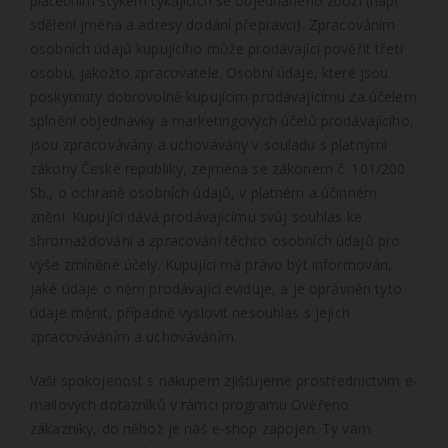
platebním stykem týkajících se objednaného zboží (např.
sdělení jména a adresy dodání přepravci). Zpracováním
osobních údajů kupujícího může prodávající pověřit třetí
osobu, jakožto zpracovatele. Osobní údaje, které jsou
poskytnuty dobrovolně kupujícím prodávajícímu za účelem
splnění objednávky a marketingových účelů prodávajícího,
jsou zpracovávány a uchovávány v souladu s platnými
zákony České republiky, zejména se zákonem č. 101/200
Sb., o ochraně osobních údajů, v platném a účinném
znění. Kupující dává prodávajícímu svůj souhlas ke
shromažďování a zpracování těchto osobních údajů pro
výše zmíněné účely. Kupující má právo být informován,
jaké údaje o něm prodávající eviduje, a je oprávněn tyto
údaje měnit, případně vyslovit nesouhlas s jejich
zpracováváním a uchováváním.
Vaši spokojenost s nákupem zjišťujeme prostřednictvím e-
mailových dotazníků v rámci programu Ověřeno
zákazníky, do něhož je náš e-shop zapojen. Ty vám