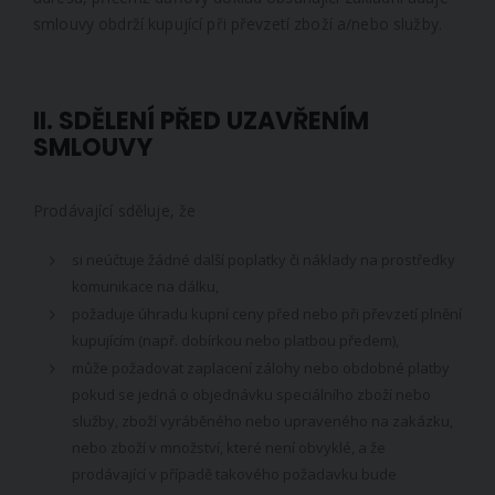
smlouvy obdrží kupující při převzetí zboží a/nebo služby.
II. SDĚLENÍ PŘED UZAVŘENÍM
SMLOUVY
Prodávající sděluje, že
si neúčtuje žádné další poplatky či náklady na prostředky
komunikace na dálku,
požaduje úhradu kupní ceny před nebo při převzetí plnění
kupujícím (např. dobírkou nebo platbou předem),
může požadovat zaplacení zálohy nebo obdobné platby
pokud se jedná o objednávku speciálního zboží nebo
služby, zboží vyráběného nebo upraveného na zakázku,
nebo zboží v množství, které není obvyklé, a že
prodávající v případě takového požadavku bude