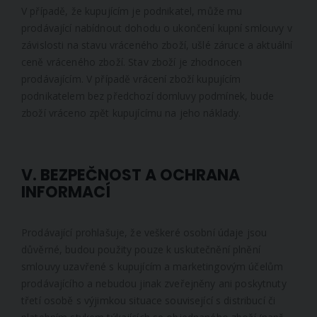
V případě, že kupujícím je podnikatel, může mu
prodávající nabídnout dohodu o ukončení kupní smlouvy v
závislosti na stavu vráceného zboží, ušlé záruce a aktuální
ceně vráceného zboží. Stav zboží je zhodnocen
prodávajícím. V případě vrácení zboží kupujícím
podnikatelem bez předchozí domluvy podmínek, bude
zboží vráceno zpět kupujícímu na jeho náklady.
V. BEZPEČNOST A OCHRANA
INFORMACÍ
Prodávající prohlašuje, že veškeré osobní údaje jsou
důvěrné, budou použity pouze k uskutečnění plnění
smlouvy uzavřené s kupujícím a marketingovým účelům
prodávajícího a nebudou jinak zveřejněny ani poskytnuty
třetí osobě s výjimkou situace související s distribucí či