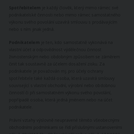
Spotřebitelem
je každý člověk, který mimo rámec své
podnikatelské činnosti nebo mimo rámec samostatného
výkonu svého povolání uzavírá smlouvu s prodávajícím
nebo s ním jinak jedná.
Podnikatelem
je ten, kdo samostatně vykonává na
vlastní účet a odpovědnost výdělečnou činnost
živnostenským nebo obdobným způsobem se záměrem
činit tak soustavně za účelem dosažení zisku. Za
podnikatele je považován mj. pro účely ochrany
spotřebitele také každá osoba, která uzavírá smlouvy
související s vlastní obchodní, výrobní nebo obdobnou
činností či při samostatném výkonu svého povolání,
popřípadě osoba, která jedná jménem nebo na účet
podnikatele.
Právní vztahy výslovně neupravené těmito všeobecnými
obchodními podmínkami se řídí příslušnými ustanoveními