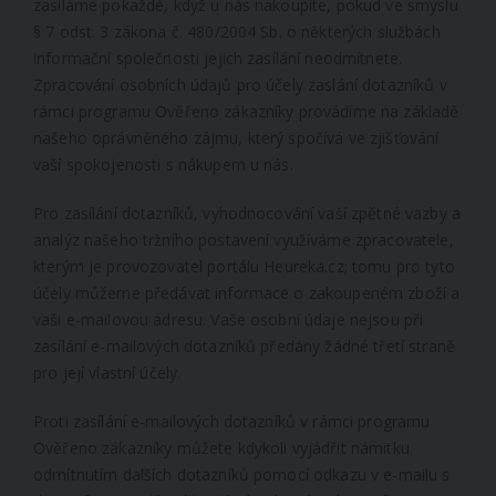
zasíláme pokaždé, když u nás nakoupíte, pokud ve smyslu
§ 7 odst. 3 zákona č. 480/2004 Sb. o některých službách
informační společnosti jejich zasílání neodmítnete.
Zpracování osobních údajů pro účely zaslání dotazníků v
rámci programu Ověřeno zákazníky provádíme na základě
našeho oprávněného zájmu, který spočívá ve zjišťování
vaší spokojenosti s nákupem u nás.
Pro zasílání dotazníků, vyhodnocování vaší zpětné vazby a
analýz našeho tržního postavení využíváme zpracovatele,
kterým je provozovatel portálu Heureka.cz; tomu pro tyto
účely můžeme předávat informace o zakoupeném zboží a
vaši e-mailovou adresu. Vaše osobní údaje nejsou při
zasílání e-mailových dotazníků předány žádné třetí straně
pro její vlastní účely.
Proti zasílání e-mailových dotazníků v rámci programu
Ověřeno zákazníky můžete kdykoli vyjádřit námitku
odmítnutím dalších dotazníků pomocí odkazu v e-mailu s