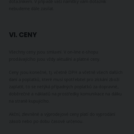
dotazníkem. V případě vaší námitky vám dotazník
nebudeme dále zasílat.
VI. CENY
Všechny ceny jsou smluvní. V on-line e-shopu
prodávajícího jsou vždy aktuální a platné ceny.
Ceny jsou konečné, tj. včetně DPH a včetně všech dalších
daní a poplatků, které musí spotřebitel pro získání zboží
zaplatit, to se netýká případných poplatků za dopravné,
doběrečné a nákladů na prostředky komunikace na dálku
na straně kupujícího.
Akční, zlevněné a výprodejové ceny platí do vyprodání
zásob nebo po dobu časově určenou.