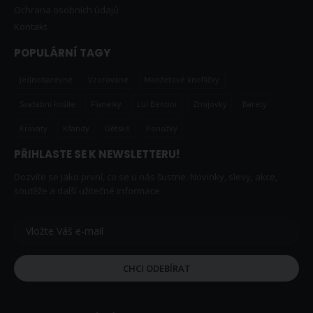
Ochrana osobních údajů
Kontakt
POPULÁRNÍ TAGY
Jednobarevné
Vzorované
Manžetové knoflíčky
Svatební košile
Flanelky
Lui Bentini
Zmijovky
Barety
Kravaty
Kšandy
Dětské
Ponožky
PŘIHLASTE SE K NEWSLETTERU!
Dozvíte se jako první, co se u nás šustne. Novinky, slevy, akce,
soutěže a další užitečné informace.
CHCI ODEBÍRAT