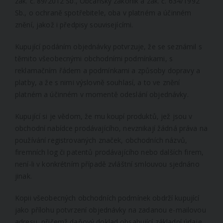
zák. č. 89/2012 Sb., Občanský zákoník a zák. č. 634/1992
Sb., o ochraně spotřebitele, oba v platném a účinném
znění, jakož i předpisy souvisejícími.
Kupující podáním objednávky potvrzuje, že se seznámil s
těmito všeobecnými obchodními podmínkami, s
reklamačním řádem a podmínkami a způsoby dopravy a
platby, a že s nimi výslovně souhlasí, a to ve znění
platném a účinném v momentě odeslání objednávky.
Kupující si je vědom, že mu koupí produktů, jež jsou v
obchodní nabídce prodávajícího, nevznikají žádná práva na
používání registrovaných značek, obchodních názvů,
firemních log či patentů prodávajícího nebo dalších firem,
není-li v konkrétním případě zvláštní smlouvou sjednáno
jinak.
Kopii všeobecných obchodních podmínek obdrží kupující
jako přílohu potvrzení objednávky na zadanou e-mailovou
adresu, přičemž daňový doklad obsahující základní údaje