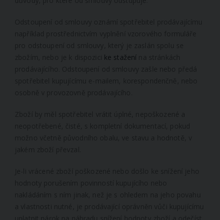
důvody, pro které od smlouvy odstupuje.
Odstoupení od smlouvy oznámí spotřebitel prodávajícímu
například prostřednictvím vyplnění vzorového formuláře
pro odstoupení od smlouvy, který je zaslán spolu se
zbožím, nebo je k dispozici
ke stažení
na stránkách
prodávajícího. Odstoupení od smlouvy zašle nebo předá
spotřebitel kupujícímu e-mailem, korespondenčně, nebo
osobně v provozovně prodávajícího.
Zboží by měl spotřebitel vrátit úplné, nepoškozené a
neopotřebené, čisté, s kompletní dokumentací, pokud
možno včetně původního obalu, ve stavu a hodnotě, v
jakém zboží převzal.
Je-li vrácené zboží poškozené nebo došlo ke snížení jeho
hodnoty porušením povinností kupujícího nebo
nakládáním s ním jinak, než je s ohledem na jeho povahu
a vlastnosti nutné, je prodávající oprávněn vůči kupujícímu
uplatnit nárok na náhradu snížení hodnoty zboží a odečíst