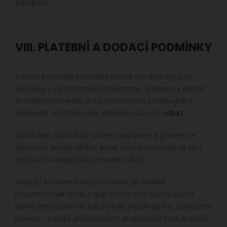
kupujícího.
VIII. PLATEBNÍ A DODACÍ PODMÍNKY
Dodací a platební podmínky včetně cen dopravy jsou
upraveny v samostatném dokumentu "Doprava a platba"
dostupném na webu a v provozovnách prodávajícího,
dokument zobrazíte také kliknutím na tento
odkaz
.
Zboží dále zůstává do úplného zaplacení a převzetí ve
vlastnictví prodávajícího, avšak nebezpečí škody na věci
přechází na kupujícího převzetím zboží.
Kupující je povinen bezprostředně při dodání
překontrolovat spolu s dopravcem stav zásilky (počet
balíků, neporušenost balící pásky prodávajícího, poškození
krabice, ...) podle předloženého přepravního listu. Kupující