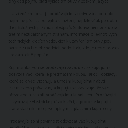
o výklad pojmů platí výklad smlouvy v českém jazyce.
Uzavřená smlouva je prodávajícím archivována po dobu
nejméně pěti let od jejího uzavření, nejdéle však po dobu
dle příslušných právních předpisů. Smlouva není přístupná
třetím nezúčastněným stranám. Informace o jednotlivých
technických krocích vedoucích k uzavření smlouvy jsou
patrné z těchto obchodních podmínek, kde je tento proces
srozumitelně popsán.
Kupní smlouvou se prodávající zavazuje, že kupujícímu
odevzdá věc, která je předmětem koupě, jakož i doklady,
které se k věci vztahují, a umožní kupujícímu nabytí
vlastnického práva k ní, a kupující se zavazuje, že věc
převezme a zaplatí prodávajícímu kupní cenu. Prodávající
si vyhrazuje vlastnické právo k věci, a proto se kupující
stane vlastníkem teprve úplným zaplacením kupní ceny.
Prodávající splní povinnost odevzdat věc kupujícímu,
umožní-li mu nakládat s věcí v místě plnění a včas mu to