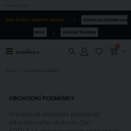
Privacy Menu
NOVÁ KOLEKCE JARO / LÉTO 2026 ►
AMJ KOŠILE KRÁTKÝ RUKÁV
|
DOPRAVA ZDARMA nad
|
500 Kč
VRÁCENÍ ZDARMA
položky
0
Košík
ÚVOD
OBCHODNÍ PODMÍNKY
OBCHODNÍ PODMÍNKY
Všeobecné obchodní podmínky
internetového obchodu Chci