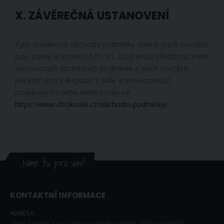
X. ZÁVĚREČNÁ USTANOVENÍ
Tyto všeobecné obchodní podmínky včetně jejich součástí
jsou platné a účinné od 01. 01. 2023 a ruší předchozí znění
všeobecných obchodních podmínek a jejich součástí,
přičemž jsou k dispozici v sídle a provozovnách
prodávajícího nebo elektronicky na
https://www.chcikosile.cz/obchodni-podminky/
.
Jsme tu pro vás!
KONTAKTNÍ INFORMACE
ADRESA
Textil Soldán, s.r.o., Vejvanovského 469/8, 76701 Kroměříž