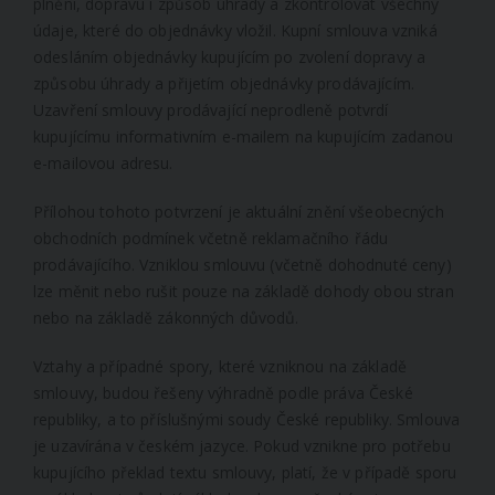
plnění, dopravu i způsob úhrady a zkontrolovat všechny
údaje, které do objednávky vložil. Kupní smlouva vzniká
odesláním objednávky kupujícím po zvolení dopravy a
způsobu úhrady a přijetím objednávky prodávajícím.
Uzavření smlouvy prodávající neprodleně potvrdí
kupujícímu informativním e-mailem na kupujícím zadanou
e-mailovou adresu.
Přílohou tohoto potvrzení je aktuální znění všeobecných
obchodních podmínek včetně reklamačního řádu
prodávajícího. Vzniklou smlouvu (včetně dohodnuté ceny)
lze měnit nebo rušit pouze na základě dohody obou stran
nebo na základě zákonných důvodů.
Vztahy a případné spory, které vzniknou na základě
smlouvy, budou řešeny výhradně podle práva České
republiky, a to příslušnými soudy České republiky. Smlouva
je uzavírána v českém jazyce. Pokud vznikne pro potřebu
kupujícího překlad textu smlouvy, platí, že v případě sporu