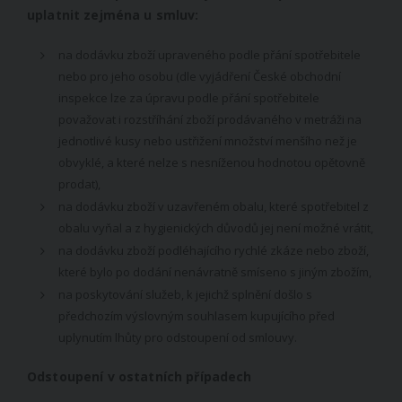
uplatnit zejména u smluv:
na dodávku zboží upraveného podle přání spotřebitele
nebo pro jeho osobu (dle vyjádření České obchodní
inspekce lze za úpravu podle přání spotřebitele
považovat i rozstříhání zboží prodávaného v metráži na
jednotlivé kusy nebo ustřižení množství menšího než je
obvyklé, a které nelze s nesníženou hodnotou opětovně
prodat),
na dodávku zboží v uzavřeném obalu, které spotřebitel z
obalu vyňal a z hygienických důvodů jej není možné vrátit,
na dodávku zboží podléhajícího rychlé zkáze nebo zboží,
které bylo po dodání nenávratně smíseno s jiným zbožím,
na poskytování služeb, k jejichž splnění došlo s
předchozím výslovným souhlasem kupujícího před
uplynutím lhůty pro odstoupení od smlouvy.
Odstoupení v ostatních případech