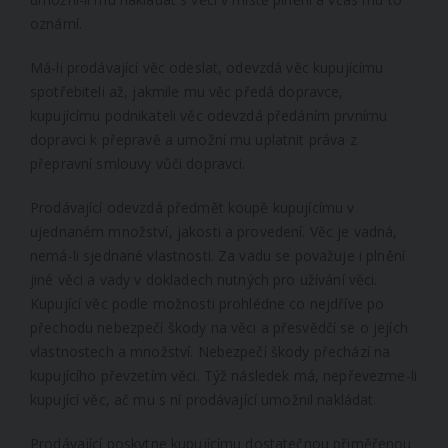
oznámí.
Má-li prodávající věc odeslat, odevzdá věc kupujícímu
spotřebiteli až, jakmile mu věc předá dopravce,
kupujícímu podnikateli věc odevzdá předáním prvnímu
dopravci k přepravě a umožní mu uplatnit práva z
přepravní smlouvy vůči dopravci.
Prodávající odevzdá předmět koupě kupujícímu v
ujednaném množství, jakosti a provedení. Věc je vadná,
nemá-li sjednané vlastnosti. Za vadu se považuje i plnění
jiné věci a vady v dokladech nutných pro užívání věci.
Kupující věc podle možnosti prohlédne co nejdříve po
přechodu nebezpečí škody na věci a přesvědčí se o jejích
vlastnostech a množství. Nebezpečí škody přechází na
kupujícího převzetím věci. Týž následek má, nepřevezme-li
kupující věc, ač mu s ní prodávající umožnil nakládat.
Prodávající poskytne kupujícímu dostatečnou přiměřenou