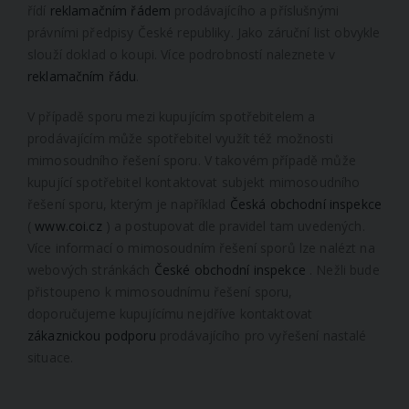
řídí
reklamačním řádem
prodávajícího a příslušnými
právními předpisy České republiky. Jako záruční list obvykle
slouží doklad o koupi. Více podrobností naleznete v
reklamačním řádu
.
V případě sporu mezi kupujícím spotřebitelem a
prodávajícím může spotřebitel využít též možnosti
mimosoudního řešení sporu. V takovém případě může
kupující spotřebitel kontaktovat subjekt mimosoudního
řešení sporu, kterým je například
Česká obchodní inspekce
(
www.coi.cz
) a postupovat dle pravidel tam uvedených.
Více informací o mimosoudním řešení sporů lze nalézt na
webových stránkách
České obchodní inspekce
. Nežli bude
přistoupeno k mimosoudnímu řešení sporu,
doporučujeme kupujícímu nejdříve kontaktovat
zákaznickou podporu
prodávajícího pro vyřešení nastalé
situace.