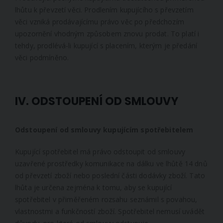
lhůtu k převzetí věci. Prodlením kupujícího s převzetím
věci vzniká prodávajícímu právo věc po předchozím
upozornění vhodným způsobem znovu prodat. To platí i
tehdy, prodlévá-li kupující s placením, kterým je předání
věci podmíněno.
IV. ODSTOUPENÍ OD SMLOUVY
Odstoupení od smlouvy kupujícím spotřebitelem
Kupující spotřebitel má právo odstoupit od smlouvy
uzavřené prostředky komunikace na dálku ve lhůtě 14 dnů
od převzetí zboží nebo poslední části dodávky zboží. Tato
lhůta je určena zejména k tomu, aby se kupující
spotřebitel v přiměřeném rozsahu seznámil s povahou,
vlastnostmi a funkčností zboží. Spotřebitel nemusí uvádět