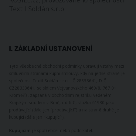
KOŠILE.cz, provozovaného společností
Textil Soldán s.r.o.
I. ZÁKLADNÍ USTANOVENÍ
Tyto všeobecné obchodní podmínky upravují vztahy mezi
smluvními stranami kupní smlouvy, kdy na jedné straně je
společnost Textil Soldán s.r.o., IČ 28333641, DIČ
CZ28333641, se sídlem Vejvanovského 469/8, 767 01
Kroměříž, zapsaná v obchodním rejstříku vedeném
Krajským soudem v Brně, oddíl C, vložka 61930 jako
prodávající (dále jen "prodávající") a na straně druhé je
kupující (dále jen "kupující").
Kupujícím
je spotřebitel nebo podnikatel.