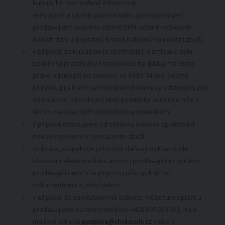
kupujícího neprodleně informovat,
ceny zboží a služeb jsou na webu provozovaném
prodávajícím uváděny včetně DPH, včetně veškerých
dalších daní a poplatků, kromě nákladů na dodání zboží,
v případě, že kupujícím je spotřebitel, a smlouva byla
uzavřena prostředky komunikace na dálku, má tento
právo odstoupit od smlouvy ve lhůtě 14 dnů (kromě
případů, pro které není možné od smlouvy odstoupit), pro
odstoupení od smlouvy platí podmínky uvedené níže v
těchto všeobecných obchodních podmínkách,
v případě odstoupení od smlouvy ponese spotřebitel
náklady spojené s navrácením zboží,
smlouva, respektive příslušný daňový doklad bude
uložena v elektronickém archivu prodávajícího, přičemž
prodávající umožní kupujícímu přístup k těmto
dokumentům na jeho žádost,
v případě, že spotřebitel má stížnost, může tuto uplatit u
prodávajícího na telefonní lince +420 607 233 332, na e-
mailové adrese
podpora@chcikosile.cz
nebo v