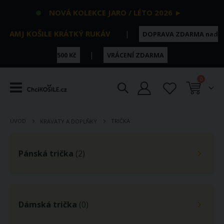
NOVÁ KOLEKCE JARO / LÉTO 2026 ►
AMJ KOŠILE KRÁTKÝ RUKÁV
|
DOPRAVA ZDARMA nad
|
500 Kč
VRÁCENÍ ZDARMA
položky
0
Košík
ÚVOD
TRIČKA
KRAVATY A DOPLŇKY
Pánská trička
(2)
Dámská trička
(0)