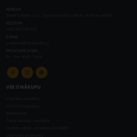
ADRESA
Textil Soldán, s.r.o., Vejvanovského 469/8, 76701 Kroměříž
TELEFON
+420 607 233 332
E-MAIL:
podpora@chcikosile.cz
PROVOZNÍ DOBA
Po - Pá / 8:00 - 16:00
VŠE O NÁKUPU
Doprava a platba
Vrácení a výměna
Reklamace
Časté dotazy - poradna
Osobní odběr - prodejna Kroměříž
Obchodní podmínky