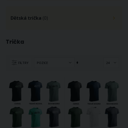
Dětská trička
(0)
Pánská košile AMJ bavlněná, černá puntíkovaná, VDR1429, dlouhý rukáv (regular + slim-fit + prodloužený slim-fit)
Dětská chlapecká košile AMJ jednobarevná JKC018, bílá, krátký rukáv, vel.134
1 098 Kč
634 Kč
Trička
Skladem
Doprodej
ihned 12 ks
(skladem
(více variant)
poslední 1 ks)
Nastavit
FILTRY
Ponožky zdravotní 43038, šedé, klasické, bez gumiček, dámské, 3 páry (více velikostí)
Šle pánské RANGER Dt30.038, délka 130cm, šíře 3cm, tvar X, černé
sestupně
232 Kč
208 Kč
Doprodej
Skladem
(skladem
ihned 4 ks
poslední 15 ks)
Motýlek pánský 720565/5 černý kostkovaný vzor
Pánská košile AMJ bavlněná, modrá kostičkovaná VDBR1391, dlouhý rukáv (regular + slim-fit + prodloužený slim-fit)
178 Kč
1 147 Kč
Skladem
Skladem
ihned 8 ks
ihned 12 ks