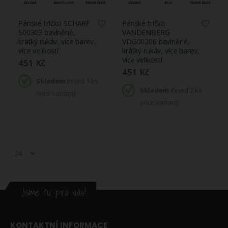
(více variant)
Pánské tričko SCHARF
Pánské tričko
S00303 bavlněné,
VANDENBERG
krátký rukáv, více barev,
VDG00206 bavlněné,
více velikostí
krátký rukáv, více barev,
více velikostí
451 Kč
451 Kč
Skladem
ihned 1 ks
Skladem
ihned 2 ks
(více variant)
(více variant)
Jsme tu pro vás!
KONTAKTNÍ INFORMACE