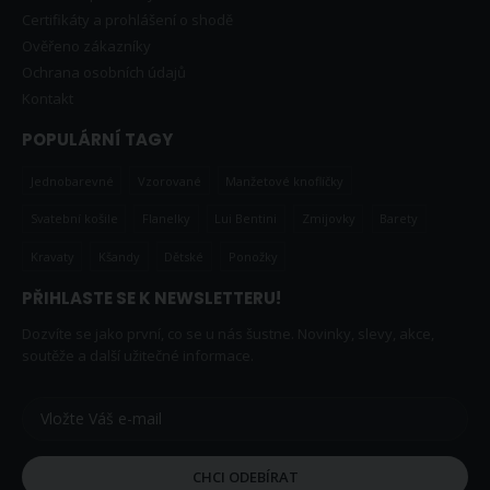
Certifikáty a prohlášení o shodě
Ověřeno zákazníky
Ochrana osobních údajů
Kontakt
POPULÁRNÍ TAGY
Jednobarevné
Vzorované
Manžetové knoflíčky
Svatební košile
Flanelky
Lui Bentini
Zmijovky
Barety
Kravaty
Kšandy
Dětské
Ponožky
PŘIHLASTE SE K NEWSLETTERU!
Dozvíte se jako první, co se u nás šustne. Novinky, slevy, akce,
soutěže a další užitečné informace.
CHCI ODEBÍRAT