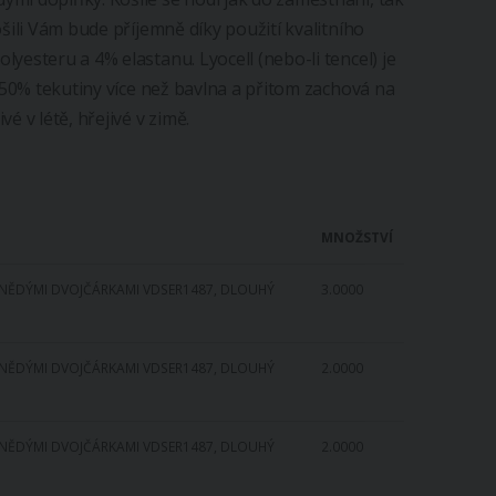
šili Vám bude příjemně díky použití kvalitního
yesteru a 4% elastanu. Lyocell (nebo-li tencel) je
o 50% tekutiny více než bavlna a přitom zachová na
é v létě, hřejivé v zimě.
MNOŽSTVÍ
HNĚDÝMI DVOJČÁRKAMI VDSER1487, DLOUHÝ
3.0000
HNĚDÝMI DVOJČÁRKAMI VDSER1487, DLOUHÝ
2.0000
HNĚDÝMI DVOJČÁRKAMI VDSER1487, DLOUHÝ
2.0000