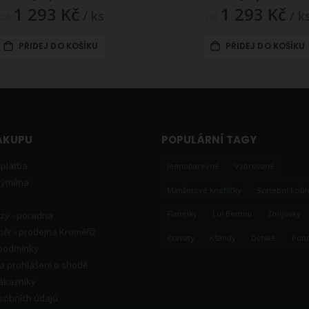
1 293 Kč
1 293 Kč
/ ks
/ k
Od
Od
PŘIDEJ DO KOŠÍKU
PŘIDEJ DO KOŠÍKU
ÁKUPU
POPULÁRNÍ TAGY
 platba
Jednobarevné
Vzorované
 výměna
Manžetové knoflíčky
Svatební košil
e
Flanelky
Lui Bentini
Zmijovky
zy - poradna
ěr - prodejna Kroměříž
Kravaty
Kšandy
Dětské
Pon
podmínky
y a prohlášení o shodě
ákazníky
sobních údajů