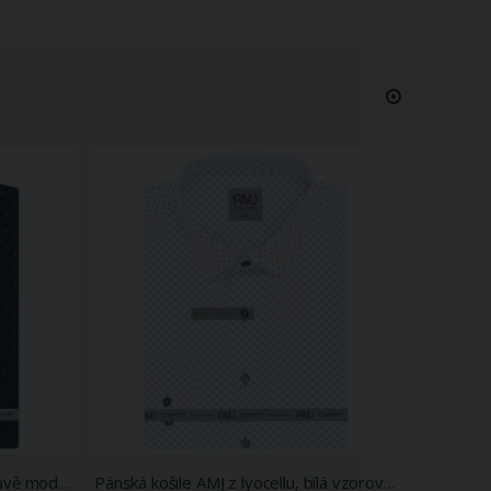
Pánská košile AMJ z lyocellu, tmavě modrá s bílými čárkami, VDER1424, dlouhý rukáv (regular + slim-fit)
Pánská košile AMJ z lyocellu, bílá vzorovaná, VDE1345, dlouhý rukáv (regular + slim-fit)