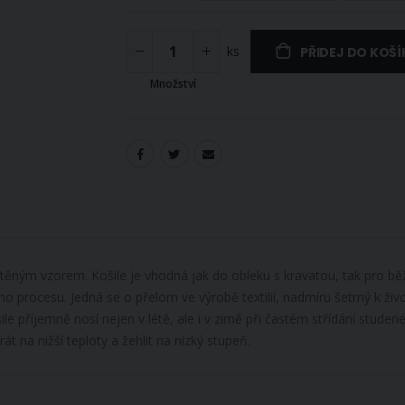
ks
PŘIDEJ DO KOŠÍ
Množství
ěným vzorem. Košile je vhodná jak do obleku s kravatou, tak pro běž
procesu. Jedná se o přelom ve výrobě textilií, nadmíru šetrný k živo
le příjemně nosí nejen v létě, ale i v zimě při častém střídání studen
rát na nižší teploty a žehlit na nízký stupeň.