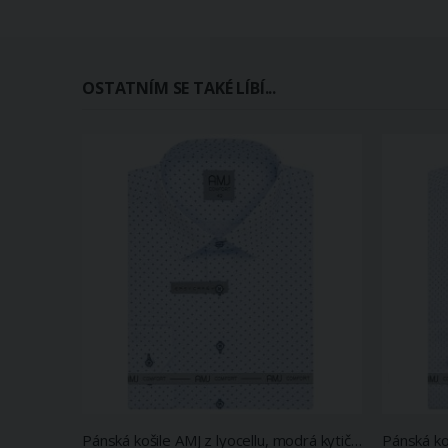
OSTATNÍM SE TAKÉ LÍBÍ...
Pánská košile AMJ z lyocellu, modrá kytičkovaná, VDE1344, dlouhý rukáv (regular + slim-fit)