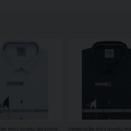
Pánská košile AMJ z lyocellu, bílá s modrými tečkami, VDER1423, dlouhý rukáv (regular + slim-fit)