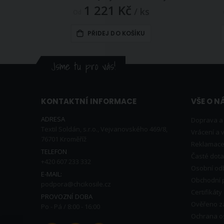
1 221 Kč
/ ks
Od
PŘIDEJ DO KOŠÍKU
Jsme tu pro vás!
KONTAKTNÍ INFORMACE
VŠE O N
ADRESA
Doprava a
Textil Soldán, s.r.o., Vejvanovského 469/8,
Vrácení a
76701 Kroměříž
Reklamac
TELEFON
Časté dota
+420 607 233 332
Osobní odb
E-MAIL:
Obchodní 
podpora@chcikosile.cz
Certifikát
PROVOZNÍ DOBA
Ověřeno z
Po - Pá / 8:00 - 16:00
Ochrana o