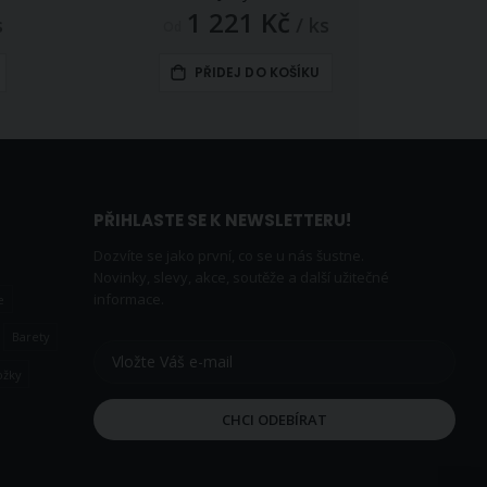
1 221 Kč
s
/ ks
Od
PŘIDEJ DO KOŠÍKU
PŘIHLASTE SE K NEWSLETTERU!
Dozvíte se jako první, co se u nás šustne.
Novinky, slevy, akce, soutěže a další užitečné
informace.
e
Barety
ožky
CHCI ODEBÍRAT