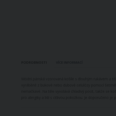
PODROBNOSTI
VÍCE INFORMACÍ
Módní pánská vzorovaná košile s dlouhým rukávem a tišt
vyráběné z bukové nebo dubové celulózy pomocí šetrného 
nemačkavé. Na těle vyvolává chladivý pocit, takže se koši
pro alergiky a lidi s citlivou pokožkou. Je doporučeno je p