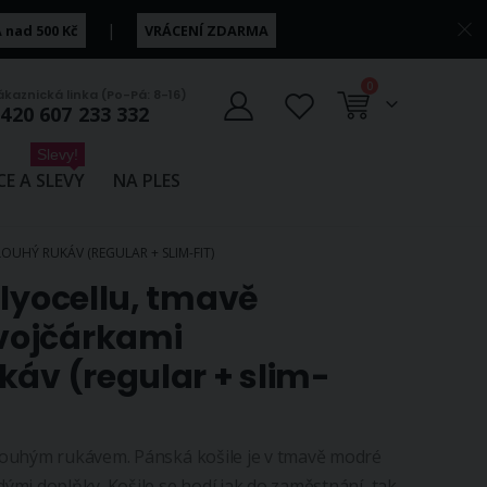
|
nad 500 Kč
VRÁCENÍ ZDARMA
položky
0
ákaznická linka (Po-Pá: 8-16)
420 607 233 332
Košík
Slevy!
CE A SLEVY
NA PLES
OUHÝ RUKÁV (REGULAR + SLIM-FIT)
 lyocellu, tmavě
vojčárkami
káv (regular + slim-
louhým rukávem. Pánská košile je v tmavě modré
mi doplňky. Košile se hodí jak do zaměstnání, tak