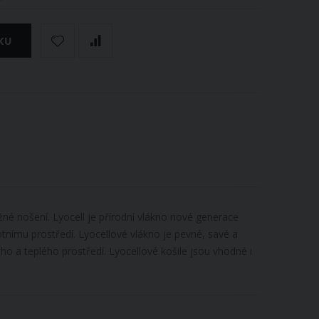
KU
né nošení. Lyocell je přírodní vlákno nové generace
tnímu prostředí. Lyocellové vlákno je pevné, savé a
ého a teplého prostředí. Lyocellové košile jsou vhodné i