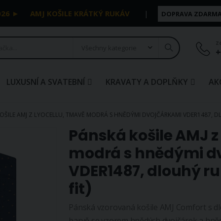
026 ►
AMJ KOŠILE KRÁTKÝ RUKÁV
|
DOPRAVA ZDARMA 
Z
+
LUXUSNÍ A SVATEBNÍ
KRAVATY A DOPLŇKY
AK
OŠILE AMJ Z LYOCELLU, TMAVĚ MODRÁ S HNĚDÝMI DVOJČÁRKAMI VDER1487, DL
Pánská košile AMJ z
modrá s hnědými d
VDER1487, dlouhý ru
fit)
Pánská vzorovaná košile AMJ Comfort s d
barvě se vzorem hnědých dvojčárek a hnědý