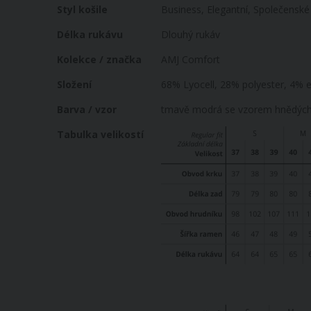
Více
Styl košile
Business, Elegantní, Společenské
informací
Délka rukávu
Dlouhý rukáv
Kolekce / značka
AMJ Comfort
Složení
68% Lyocell, 28% polyester, 4% e
Barva / vzor
tmavě modrá se vzorem hnědých 
Tabulka velikostí