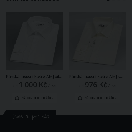
Pánská luxusní košile AMJ bílá JDA018SKL, dlouhý rukáv, zdobený límec
Pánská luxusní košile AMJ smetanová JDA016SAT, dlouhý rukáv, zdobený límec
1 000 Kč
976 Kč
/ ks
/ ks
Od
Od
PŘIDEJ DO KOŠÍKU
PŘIDEJ DO KOŠÍKU
Jsme tu pro vás!