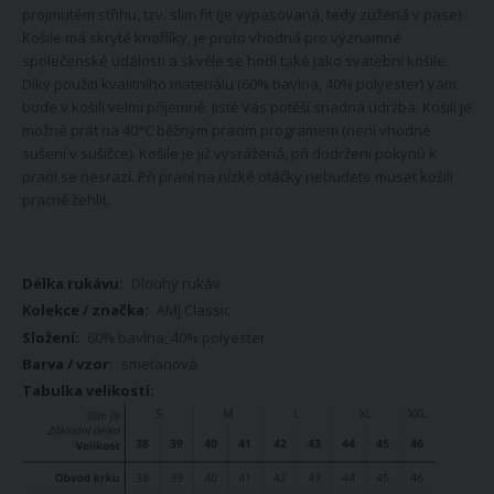
projmutém střihu, tzv. slim fit (je vypasovaná, tedy zúžená v pase).
Košile má skryté knoflíky, je proto vhodná pro významné
společenské události a skvěle se hodí také jako svatební košile.
Díky použití kvalitního materiálu (60% bavlna, 40% polyester) Vám
bude v košili velmi příjemně. Jistě Vás potěší snadná údržba. Košili je
možné prát na 40°C běžným pracím programem (není vhodné
sušení v sušičce). Košile je již vysrážená, při dodržení pokynů k
praní se nesrazí. Při praní na nízké otáčky nebudete muset košili
pracně žehlit.
Více
Dlouhý rukáv
informací
AMJ Classic
60% bavlna, 40% polyester
smetanová