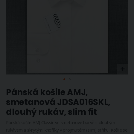
Přeskočit
Pánská košile AMJ,
na
začátek
smetanová JDSA016SKL,
galerie
dlouhý rukáv, slim fit
s
obrázky
Pánská košile AMJ Classic ve smetanové barvě s dlouhým
rukávem a skrytými knoflíky v projmutém (slim) střihu. Košile se