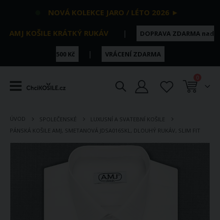
NOVÁ KOLEKCE JARO / LÉTO 2026 ►
AMJ KOŠILE KRÁTKÝ RUKÁV
|
DOPRAVA ZDARMA nad
|
500 Kč
VRÁCENÍ ZDARMA
položky
0
Košík
ÚVOD
SPOLEČENSKÉ
LUXUSNÍ A SVATEBNÍ KOŠILE
PÁNSKÁ KOŠILE AMJ, SMETANOVÁ JDSA016SKL, DLOUHÝ RUKÁV, SLIM FIT
Přeskočit
na
konec
galerie
s
obrázky