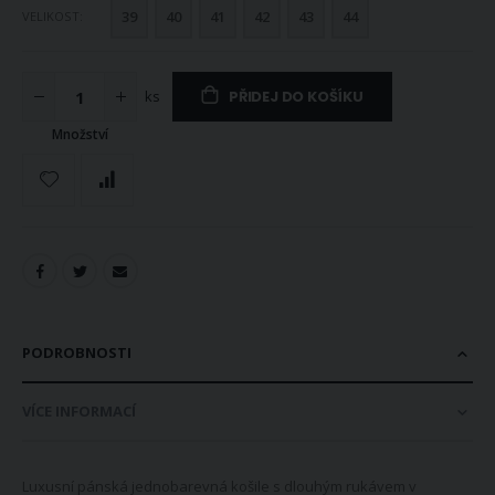
39
40
41
42
43
44
VELIKOST
ks
PŘIDEJ DO KOŠÍKU
Množství
PODROBNOSTI
VÍCE INFORMACÍ
Luxusní pánská jednobarevná košile s dlouhým rukávem v