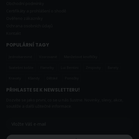
Obchodní podmínky
Certifikáty a prohlášení o shodě
Ověřeno zákazníky
Ochrana osobních údajů
Kontakt
POPULÁRNÍ TAGY
Jednobarevné
Vzorované
Manžetové knoflíčky
Svatební košile
Flanelky
Lui Bentini
Zmijovky
Barety
Kravaty
Kšandy
Dětské
Ponožky
PŘIHLASTE SE K NEWSLETTERU!
Dozvíte se jako první, co se u nás šustne. Novinky, slevy, akce,
soutěže a další užitečné informace.