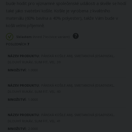
bude hodit pro významné společenské události a skvěle se hodí
také jako svatební košile. Košile je vyrobena z kvalitního
materiálu (60% bavlna a 40% polyester), takže Vám bude v
košili velmi příjemně.
Skladem
ihned 7 ks (více variant)
POSLEDNÍCH
7
DOSTUPNOST
PÁNSKÁ KOŠILE AMJ, SMETANOVÁ JDSA016SKL,
PRODUKTU
DLOUHÝ RUKÁV, SLIM FIT, VEL. 39
1.0000
PÁNSKÁ KOŠILE AMJ, SMETANOVÁ JDSA016SKL,
DLOUHÝ RUKÁV, SLIM FIT, VEL. 40
1.0000
PÁNSKÁ KOŠILE AMJ, SMETANOVÁ JDSA016SKL,
DLOUHÝ RUKÁV, SLIM FIT, VEL. 41
2.0000