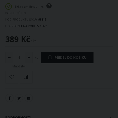
Skladem
ihned 1 ks
POSLEDNÍCH
1
KÓD PRODUKTU (SKU)
98219
UPOZORNIT NA POKLES CENY
389 Kč
/ ks
ks
PŘIDEJ DO KOŠÍKU
Množství
PODROBNOSTI