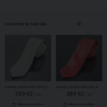
OSTATNÍM SE TAKÉ LÍBÍ...
Kravata pánská AMJ úzká jednobarevná KI0003, smetanová
Kravata pánská AMJ úzká jednobarevná KI0040, tmavě lososová
389 Kč
389 Kč
/ ks
/ ks
PŘIDEJ DO KOŠÍKU
PŘIDEJ DO KOŠÍKU