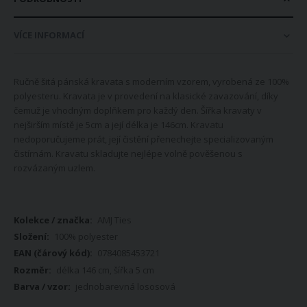
VÍCE INFORMACÍ
Ručně šitá pánská kravata s moderním vzorem, vyrobená ze 100%
polyesteru. Kravata je v provedení na klasické zavazování, díky
čemuž je vhodným doplňkem pro každý den. Šířka kravaty v
nejširším místě je 5cm a její délka je 146cm. Kravatu
nedoporučujeme prát, její čistění přenechejte specializovaným
čistírnám. Kravatu skladujte nejlépe volně pověšenou s
rozvázaným uzlem.
Více
AMJ Ties
informací
100% polyester
0784085453721
délka 146 cm, šířka 5 cm
jednobarevná lososová