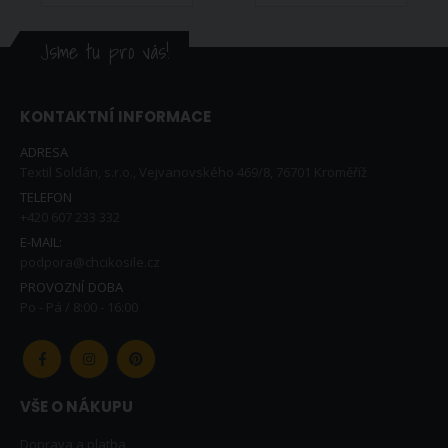
Jsme tu pro vás!
KONTAKTNÍ INFORMACE
ADRESA
Textil Soldán, s.r.o., Vejvanovského 469/8, 76701 Kroměříž
TELEFON
+420 607 233 332
E-MAIL:
podpora@chcikosile.cz
PROVOZNÍ DOBA
Po - Pá / 8:00 - 16:00
VŠE O NÁKUPU
Doprava a platba