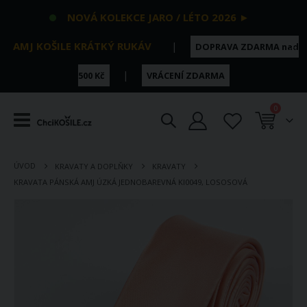
NOVÁ KOLEKCE JARO / LÉTO 2026 ►
AMJ KOŠILE KRÁTKÝ RUKÁV
|
DOPRAVA ZDARMA nad
|
500 Kč
VRÁCENÍ ZDARMA
položky
0
Košík
ÚVOD
KRAVATY A DOPLŇKY
KRAVATY
KRAVATA PÁNSKÁ AMJ ÚZKÁ JEDNOBAREVNÁ KI0049, LOSOSOVÁ
Přeskočit
na
konec
galerie
s
obrázky