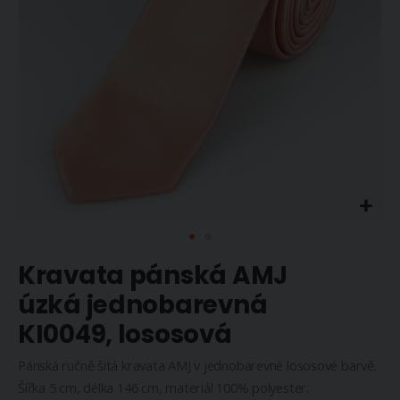
Přeskočit
Kravata pánská AMJ
na
začátek
úzká jednobarevná
galerie
KI0049, lososová
s
obrázky
Pánská ručně šitá kravata AMJ v jednobarevné lososové barvě.
Šířka 5 cm, délka 146 cm, materiál 100% polyester.