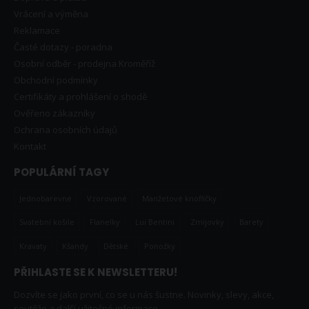
Vrácení a výměna
Reklamace
Časté dotazy - poradna
Osobní odběr - prodejna Kroměříž
Obchodní podmínky
Certifikáty a prohlášení o shodě
Ověřeno zákazníky
Ochrana osobních údajů
Kontakt
POPULÁRNÍ TAGY
Jednobarevné
Vzorované
Manžetové knoflíčky
Svatební košile
Flanelky
Lui Bentini
Zmijovky
Barety
Kravaty
Kšandy
Dětské
Ponožky
PŘIHLASTE SE K NEWSLETTERU!
Dozvíte se jako první, co se u nás šustne. Novinky, slevy, akce,
soutěže a další užitečné informace.